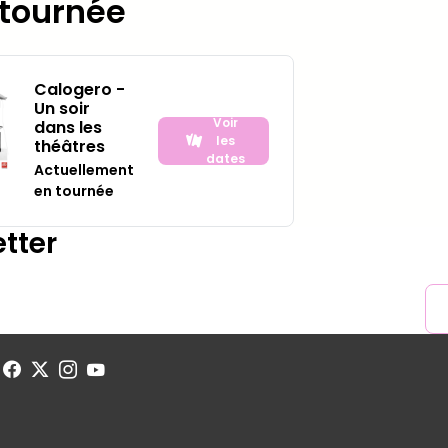
 tournée
Calogero -
Un soir
Voir
dans les
les
théâtres
dates
Actuellement
en tournée
tter
ns