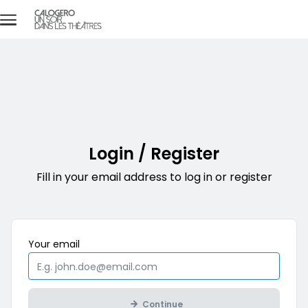
Skip to main content
En partenariat avec
Login / Register
Fill in your email address to log in or register
Mandatory
Your
email
Continue